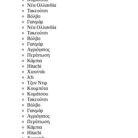
Νέα Ολλανδία
Τακεούτσι
Βόλβο
Γιανμάρ
Νέα Ολλανδία
Τακεούτσι
Βόλβο
Γιανμάρ
Αγριόγατος
Περίπτωση
Κάμπια
Hitachi
Χιουντάι
Jcb
Τζον Ντιρ
Κουμπότα
Κομάτσου
Τακεούτσι
Βόλβο
Γιανμάρ
Αγριόγατος
Περίπτωση
Κάμπια
Hitachi