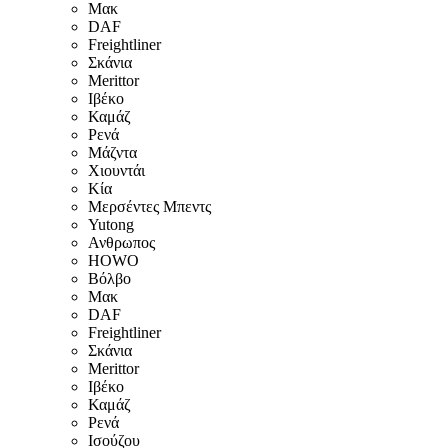
Μακ
DAF
Freightliner
Σκάνια
Merittor
Ιβέκο
Καμάζ
Ρενά
Μάζντα
Χιουντάι
Κία
Μερσέντες Μπεντς
Yutong
Ανθρωπος
HOWO
Βόλβο
Μακ
DAF
Freightliner
Σκάνια
Merittor
Ιβέκο
Καμάζ
Ρενά
Ισούζου