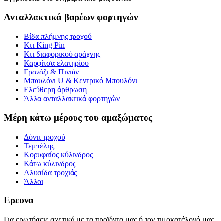
Ανταλλακτικά βαρέων φορτηγών
Βίδα πλήμνης τροχού
Κιτ King Pin
Κιτ διαφορικού αράχνης
Καρφίτσα ελατηρίου
Γρανάζι & Πινιόν
Μπουλόνι U & Κεντρικό Μπουλόνι
Ελεύθερη άρθρωση
Άλλα ανταλλακτικά φορτηγών
Μέρη κάτω μέρους του αμαξώματος
Δόντι τροχού
Τεμπέλης
Κορυφαίος κύλινδρος
Κάτω κύλινδρος
Αλυσίδα τροχιάς
Άλλοι
Ερευνα
Για ερωτήσεις σχετικά με τα προϊόντα μας ή τον τιμοκατάλογό μας,