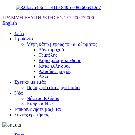
ΓΡΑΜΜΗ ΕΞΥΠΗΡΕΤΗΣΗΣ:
177 500 77 000
English
Σπίτι
Προϊόντα
Μέρη κάτω μέρους του αμαξώματος
Δόντι τροχού
Τεμπέλης
Κορυφαίος κύλινδρος
Κάτω κύλινδρος
Αλυσίδα τροχιάς
Άλλοι
Σχετικά με εμάς
Περιήγηση στο εργοστάσιο
Νέα
Νέα του Κλάδου
Εταιρικά Νέα
Επικοινωνήστε μαζί μας
Συχνές ερωτήσεις