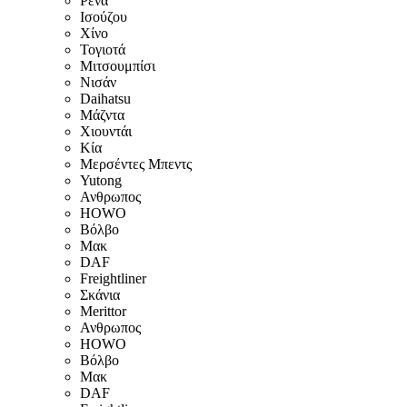
Ρενά
Ισούζου
Χίνο
Τογιοτά
Μιτσουμπίσι
Νισάν
Daihatsu
Μάζντα
Χιουντάι
Κία
Μερσέντες Μπεντς
Yutong
Ανθρωπος
HOWO
Βόλβο
Μακ
DAF
Freightliner
Σκάνια
Merittor
Ανθρωπος
HOWO
Βόλβο
Μακ
DAF