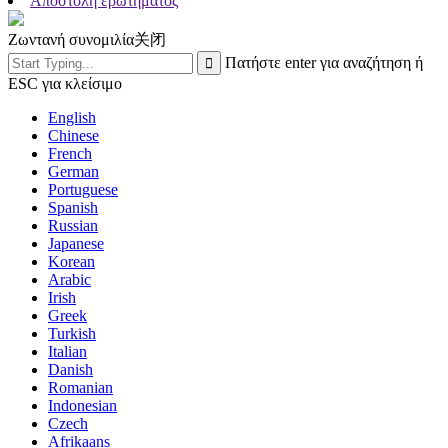
Αποστολή ερωτήματος
Ζωντανή συνομιλία
关闭
Πατήστε enter για αναζήτηση ή
ESC για κλείσιμο
English
Chinese
French
German
Portuguese
Spanish
Russian
Japanese
Korean
Arabic
Irish
Greek
Turkish
Italian
Danish
Romanian
Indonesian
Czech
Afrikaans