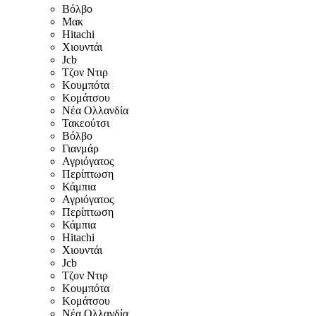
Βόλβο
Μακ
Hitachi
Χιουντάι
Jcb
Τζον Ντιρ
Κουμπότα
Κομάτσου
Νέα Ολλανδία
Τακεούτσι
Βόλβο
Γιανμάρ
Αγριόγατος
Περίπτωση
Κάμπια
Αγριόγατος
Περίπτωση
Κάμπια
Hitachi
Χιουντάι
Jcb
Τζον Ντιρ
Κουμπότα
Κομάτσου
Νέα Ολλανδία