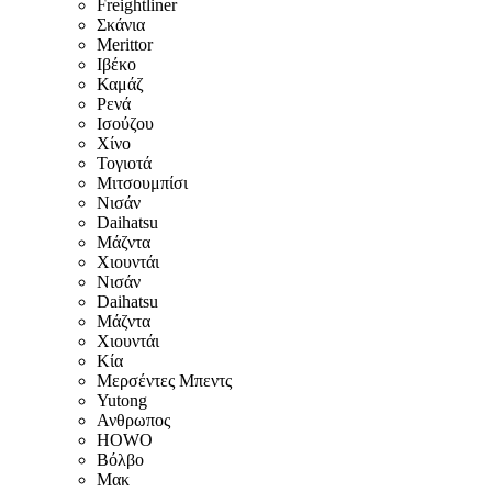
Freightliner
Σκάνια
Merittor
Ιβέκο
Καμάζ
Ρενά
Ισούζου
Χίνο
Τογιοτά
Μιτσουμπίσι
Νισάν
Daihatsu
Μάζντα
Χιουντάι
Νισάν
Daihatsu
Μάζντα
Χιουντάι
Κία
Μερσέντες Μπεντς
Yutong
Ανθρωπος
HOWO
Βόλβο
Μακ