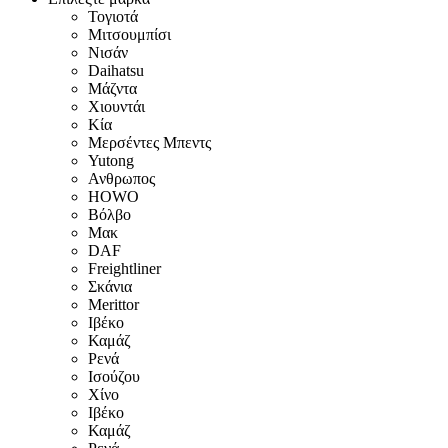
Τογιοτά
Μιτσουμπίσι
Νισάν
Daihatsu
Μάζντα
Χιουντάι
Κία
Μερσέντες Μπεντς
Yutong
Ανθρωπος
HOWO
Βόλβο
Μακ
DAF
Freightliner
Σκάνια
Merittor
Ιβέκο
Καμάζ
Ρενά
Ισούζου
Χίνο
Ιβέκο
Καμάζ