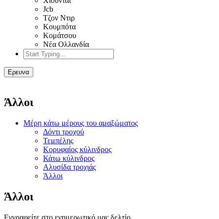
Χιουντάι
Jcb
Τζον Ντιρ
Κουμπότα
Κομάτσου
Νέα Ολλανδία
Ερευνα
Άλλοι
Μέρη κάτω μέρους του αμαξώματος
Δόντι τροχού
Τεμπέλης
Κορυφαίος κύλινδρος
Κάτω κύλινδρος
Αλυσίδα τροχιάς
Άλλοι
Άλλοι
Εγγραφείτε στο ενημερωτικό μας δελτίο