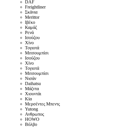
DAF
Freightliner
Σκάνια
Merittor
Ιβέκο
Καμάζ
Ρενά
Ισούζου
Χίνο
Τογιοτά
Μιτσουμπίσι
Ισούζου
Χίνο
Τογιοτά
Μιτσουμπίσι
Νισάν
Daihatsu
Μάζντα
Χιουντάι
Κία
Μερσέντες Μπεντς
Yutong
Ανθρωπος
HOWO
Βόλβο