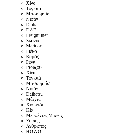
Χίνο
Τογιοτά
Μιτσουμπίσι
Νισάν
Daihatsu
DAF
Freightliner
Σκάνια
Merittor
Ιβέκο
Καμάζ
Ρενά
Ισούζου
Χίνο
Τογιοτά
Μιτσουμπίσι
Νισάν
Daihatsu
Μάζντα
Χιουντάι
Κία
Μερσέντες Μπεντς
Yutong
Ανθρωπος
HOWO