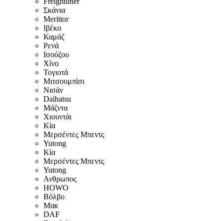
Freightliner
Σκάνια
Merittor
Ιβέκο
Καμάζ
Ρενά
Ισούζου
Χίνο
Τογιοτά
Μιτσουμπίσι
Νισάν
Daihatsu
Μάζντα
Χιουντάι
Κία
Μερσέντες Μπεντς
Yutong
Κία
Μερσέντες Μπεντς
Yutong
Ανθρωπος
HOWO
Βόλβο
Μακ
DAF