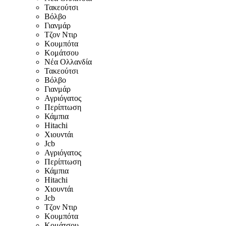
Τακεούτσι
Βόλβο
Γιανμάρ
Τζον Ντιρ
Κουμπότα
Κομάτσου
Νέα Ολλανδία
Τακεούτσι
Βόλβο
Γιανμάρ
Αγριόγατος
Περίπτωση
Κάμπια
Hitachi
Χιουντάι
Jcb
Αγριόγατος
Περίπτωση
Κάμπια
Hitachi
Χιουντάι
Jcb
Τζον Ντιρ
Κουμπότα
Κομάτσου