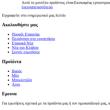
Αυτό το μοντέλο προϊόντος είναι:
Εκσκαφέας ερπυστριο
έρευνα
περισσότερο
Εγγραφείτε στο ενημερωτικό μας δελτίο
Ακολουθήστε μας
Προφίλ Εταιρείας
Περιήγηση στο εργοστάσιο
Εταιρικά Νέα
Νέα του Κλάδου
Συχνές ερωτήσεις
Προϊόντα
Βαρύς
Μίνι
Μπουλντόζα
Αυτο
Ερευνα
Για ερωτήσεις σχετικά με τα προϊόντα μας ή τον τιμοκατάλογό μας, 