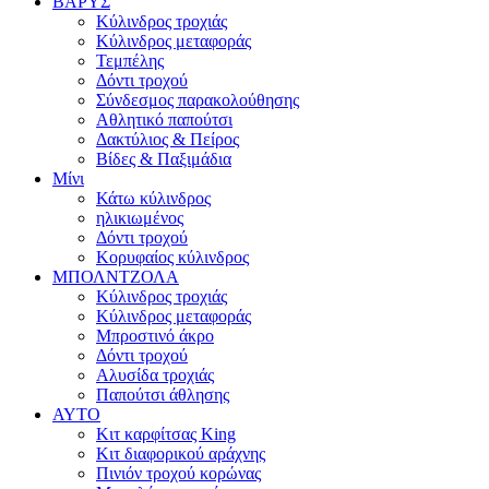
ΒΑΡΥΣ
Κύλινδρος τροχιάς
Κύλινδρος μεταφοράς
Τεμπέλης
Δόντι τροχού
Σύνδεσμος παρακολούθησης
Αθλητικό παπούτσι
Δακτύλιος & Πείρος
Βίδες & Παξιμάδια
Μίνι
Κάτω κύλινδρος
ηλικιωμένος
Δόντι τροχού
Κορυφαίος κύλινδρος
ΜΠΟΛΝΤΖΟΛΑ
Κύλινδρος τροχιάς
Κύλινδρος μεταφοράς
Μπροστινό άκρο
Δόντι τροχού
Αλυσίδα τροχιάς
Παπούτσι άθλησης
ΑΥΤΟ
Κιτ καρφίτσας King
Κιτ διαφορικού αράχνης
Πινιόν τροχού κορώνας