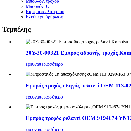
Μπουλόνι τροχού
Μπουλόνι U
Καρφίτσα ελατηρίου
Ελεύθερη άρθρωση
Τεμπέλης
20Y-30-00321 Εμπρός αδρανής τροχός Kom
έρευνα
περισσότερο
Εμπρός τροχός οδηγός ρελαντί OEM 113-02
έρευνα
περισσότερο
Εμπρός τροχός ρελαντί OEM 9194674 YN1
έρευνα
περισσότερο