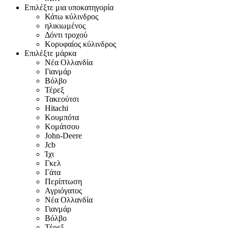
Επιλέξτε μια υποκατηγορία
Κάτω κύλινδρος
ηλικιωμένος
Δόντι τροχού
Κορυφαίος κύλινδρος
Επιλέξτε μάρκα
Νέα Ολλανδία
Γιανμάρ
Βόλβο
Τέρεξ
Τακεούτσι
Hitachi
Κουμπότα
Κομάτσου
John-Deere
Jcb
Ίχι
Γκελ
Γάτα
Περίπτωση
Αγριόγατος
Νέα Ολλανδία
Γιανμάρ
Βόλβο
Τέρεξ