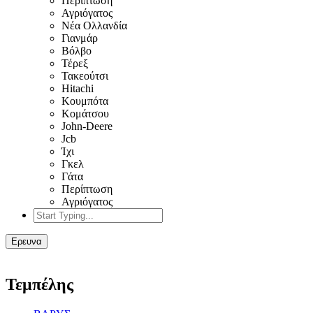
Περίπτωση
Αγριόγατος
Νέα Ολλανδία
Γιανμάρ
Βόλβο
Τέρεξ
Τακεούτσι
Hitachi
Κουμπότα
Κομάτσου
John-Deere
Jcb
Ίχι
Γκελ
Γάτα
Περίπτωση
Αγριόγατος
Ερευνα
Τεμπέλης