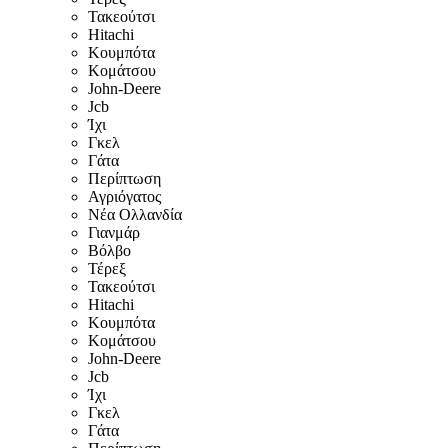
Τακεούτσι
Hitachi
Κουμπότα
Κομάτσου
John-Deere
Jcb
Ίχι
Γκελ
Γάτα
Περίπτωση
Αγριόγατος
Νέα Ολλανδία
Γιανμάρ
Βόλβο
Τέρεξ
Τακεούτσι
Hitachi
Κουμπότα
Κομάτσου
John-Deere
Jcb
Ίχι
Γκελ
Γάτα