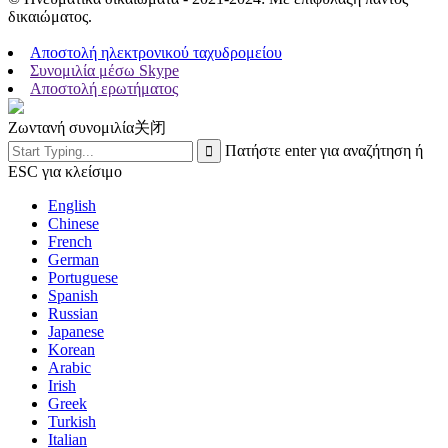
δικαιώματος.
Αποστολή ηλεκτρονικού ταχυδρομείου
Συνομιλία μέσω Skype
Αποστολή ερωτήματος
Ζωντανή συνομιλία
关闭
Πατήστε enter για αναζήτηση ή
ESC για κλείσιμο
English
Chinese
French
German
Portuguese
Spanish
Russian
Japanese
Korean
Arabic
Irish
Greek
Turkish
Italian