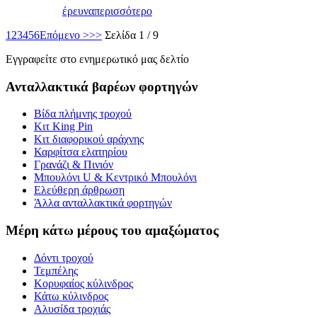
έρευνα
περισσότερο
1
2
3
4
5
6
Επόμενο >
>>
Σελίδα 1 / 9
Εγγραφείτε στο ενημερωτικό μας δελτίο
Ανταλλακτικά βαρέων φορτηγών
Βίδα πλήμνης τροχού
Κιτ King Pin
Κιτ διαφορικού αράχνης
Καρφίτσα ελατηρίου
Γρανάζι & Πινιόν
Μπουλόνι U & Κεντρικό Μπουλόνι
Ελεύθερη άρθρωση
Άλλα ανταλλακτικά φορτηγών
Μέρη κάτω μέρους του αμαξώματος
Δόντι τροχού
Τεμπέλης
Κορυφαίος κύλινδρος
Κάτω κύλινδρος
Αλυσίδα τροχιάς