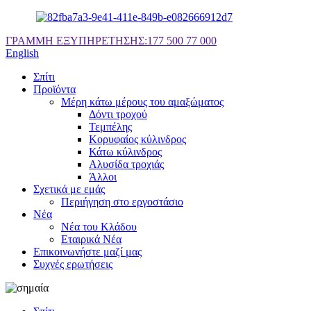
ΓΡΑΜΜΗ ΕΞΥΠΗΡΕΤΗΣΗΣ:
177 500 77 000
English
Σπίτι
Προϊόντα
Μέρη κάτω μέρους του αμαξώματος
Δόντι τροχού
Τεμπέλης
Κορυφαίος κύλινδρος
Κάτω κύλινδρος
Αλυσίδα τροχιάς
Άλλοι
Σχετικά με εμάς
Περιήγηση στο εργοστάσιο
Νέα
Νέα του Κλάδου
Εταιρικά Νέα
Επικοινωνήστε μαζί μας
Συχνές ερωτήσεις