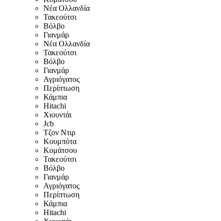
Νέα Ολλανδία
Τακεούτσι
Βόλβο
Γιανμάρ
Νέα Ολλανδία
Τακεούτσι
Βόλβο
Γιανμάρ
Αγριόγατος
Περίπτωση
Κάμπια
Hitachi
Χιουντάι
Jcb
Τζον Ντιρ
Κουμπότα
Κομάτσου
Τακεούτσι
Βόλβο
Γιανμάρ
Αγριόγατος
Περίπτωση
Κάμπια
Hitachi