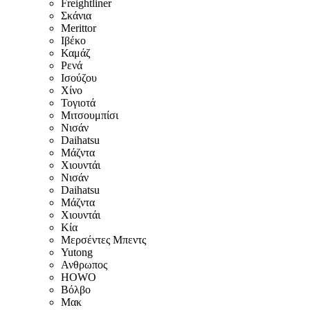
Freightliner
Σκάνια
Merittor
Ιβέκο
Καμάζ
Ρενά
Ισούζου
Χίνο
Τογιοτά
Μιτσουμπίσι
Νισάν
Daihatsu
Μάζντα
Χιουντάι
Νισάν
Daihatsu
Μάζντα
Χιουντάι
Κία
Μερσέντες Μπεντς
Yutong
Ανθρωπος
HOWO
Βόλβο
Μακ