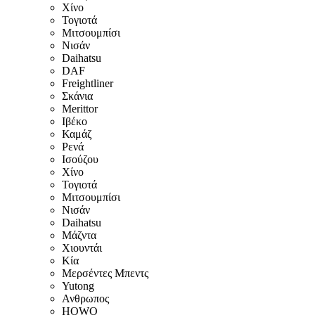
Χίνο
Τογιοτά
Μιτσουμπίσι
Νισάν
Daihatsu
DAF
Freightliner
Σκάνια
Merittor
Ιβέκο
Καμάζ
Ρενά
Ισούζου
Χίνο
Τογιοτά
Μιτσουμπίσι
Νισάν
Daihatsu
Μάζντα
Χιουντάι
Κία
Μερσέντες Μπεντς
Yutong
Ανθρωπος
HOWO