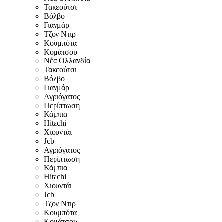
Τακεούτσι
Βόλβο
Γιανμάρ
Τζον Ντιρ
Κουμπότα
Κομάτσου
Νέα Ολλανδία
Τακεούτσι
Βόλβο
Γιανμάρ
Αγριόγατος
Περίπτωση
Κάμπια
Hitachi
Χιουντάι
Jcb
Αγριόγατος
Περίπτωση
Κάμπια
Hitachi
Χιουντάι
Jcb
Τζον Ντιρ
Κουμπότα
Κομάτσου