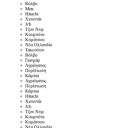
Βόλβο
Μακ
Hitachi
Χιουντάι
Jcb
Τζον Ντιρ
Κουμπότα
Κομάτσου
Νέα Ολλανδία
Τακεούτσι
Βόλβο
Γιανμάρ
Αγριόγατος
Περίπτωση
Κάμπια
Αγριόγατος
Περίπτωση
Κάμπια
Hitachi
Χιουντάι
Jcb
Τζον Ντιρ
Κουμπότα
Κομάτσου
Νέα Ολλανδία