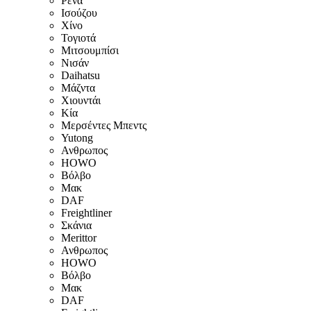
Ρενά
Ισούζου
Χίνο
Τογιοτά
Μιτσουμπίσι
Νισάν
Daihatsu
Μάζντα
Χιουντάι
Κία
Μερσέντες Μπεντς
Yutong
Ανθρωπος
HOWO
Βόλβο
Μακ
DAF
Freightliner
Σκάνια
Merittor
Ανθρωπος
HOWO
Βόλβο
Μακ
DAF