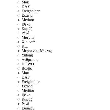
Μακ
DAF
Freightliner
Σκάνια
Merittor
Ιβέκο
Καμάζ
Ρενά
Μάζντα
Χιουντάι
Κία
Μερσέντες Μπεντς
Yutong
Ανθρωπος
HOWO
Βόλβο
Μακ
DAF
Freightliner
Σκάνια
Merittor
Ιβέκο
Καμάζ
Ρενά
Ισούζου