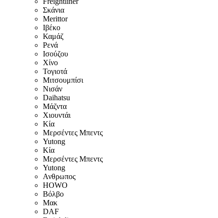
Freightliner
Σκάνια
Merittor
Ιβέκο
Καμάζ
Ρενά
Ισούζου
Χίνο
Τογιοτά
Μιτσουμπίσι
Νισάν
Daihatsu
Μάζντα
Χιουντάι
Κία
Μερσέντες Μπεντς
Yutong
Κία
Μερσέντες Μπεντς
Yutong
Ανθρωπος
HOWO
Βόλβο
Μακ
DAF