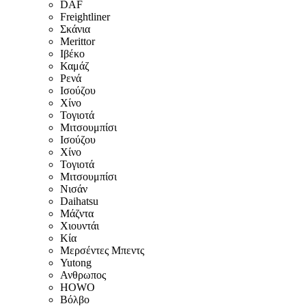
DAF
Freightliner
Σκάνια
Merittor
Ιβέκο
Καμάζ
Ρενά
Ισούζου
Χίνο
Τογιοτά
Μιτσουμπίσι
Ισούζου
Χίνο
Τογιοτά
Μιτσουμπίσι
Νισάν
Daihatsu
Μάζντα
Χιουντάι
Κία
Μερσέντες Μπεντς
Yutong
Ανθρωπος
HOWO
Βόλβο