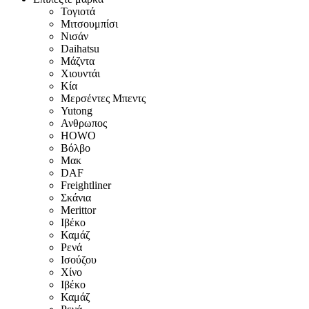
Τογιοτά
Μιτσουμπίσι
Νισάν
Daihatsu
Μάζντα
Χιουντάι
Κία
Μερσέντες Μπεντς
Yutong
Ανθρωπος
HOWO
Βόλβο
Μακ
DAF
Freightliner
Σκάνια
Merittor
Ιβέκο
Καμάζ
Ρενά
Ισούζου
Χίνο
Ιβέκο
Καμάζ