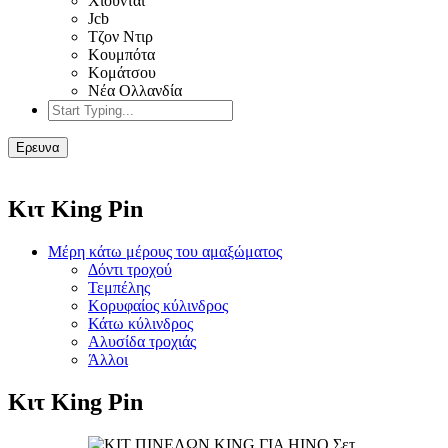
Χιουντάι
Jcb
Τζον Ντιρ
Κουμπότα
Κομάτσου
Νέα Ολλανδία
Ερευνα
Κιτ King Pin
Μέρη κάτω μέρους του αμαξώματος
Δόντι τροχού
Τεμπέλης
Κορυφαίος κύλινδρος
Κάτω κύλινδρος
Αλυσίδα τροχιάς
Άλλοι
Κιτ King Pin