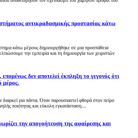
 Neuson αναθεώρησαν τον σχεδιασμό του χαμηλού προφίλ του
συστήματος αντικραδασμικής προστασίας κάτω
σύστημα κάτω μέρους δημιουργήθηκε σε μια προσπάθεια
ελτιώσουμε την εμπειρία και τη δημιουργία των χειριστών
, επομένως δεν αποτελεί έκπληξη το γεγονός ότι
ό μέρος.
ν διαρκεί για πάντα. Όταν παρουσιαστεί φθορά στον πείρο
ηλής ποιότητας και εύκολη εγκατάσταση....
γνωρίζει την απογοήτευση της αφαίρεσης και