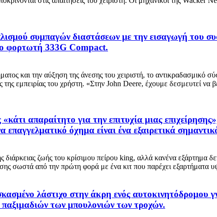
οκρίνονται στις απαιτήσεις του χειριστή. Οι μηχανικοί της Wacker
ξοπλισμού συμπαγών διαστάσεων με την εισαγωγή του 
όρο φορτωτή 333G Compact.
ατος και την αύξηση της άνεσης του χειριστή, το αντικραδασμικό 
 της εμπειρίας του χρήστη. «Στην John Deere, έχουμε δεσμευτεί να β
 «κάτι απαραίτητο για την επιτυχία μιας επιχείρησης»
να επαγγελματικό όχημα είναι ένα εξαιρετικά σημαντικ
ς διάρκειας ζωής του κρίσιμου πείρου king, αλλά κανένα εξάρτημα δε
σης σωστά από την πρώτη φορά με ένα κιτ που παρέχει εξαρτήματα υψ
α σκασμένο λάστιχο στην άκρη ενός αυτοκινητόδρομου 
 παξιμαδιών των μπουλονιών των τροχών.