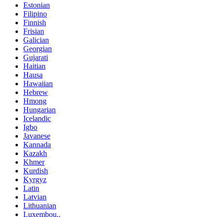
Estonian
Filipino
Finnish
Frisian
Galician
Georgian
Gujarati
Haitian
Hausa
Hawaiian
Hebrew
Hmong
Hungarian
Icelandic
Igbo
Javanese
Kannada
Kazakh
Khmer
Kurdish
Kyrgyz
Latin
Latvian
Lithuanian
Luxembou..