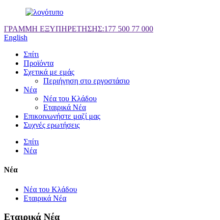
ΓΡΑΜΜΗ ΕΞΥΠΗΡΕΤΗΣΗΣ:
177 500 77 000
English
Σπίτι
Προϊόντα
Σχετικά με εμάς
Περιήγηση στο εργοστάσιο
Νέα
Νέα του Κλάδου
Εταιρικά Νέα
Επικοινωνήστε μαζί μας
Συχνές ερωτήσεις
Σπίτι
Νέα
Νέα
Νέα του Κλάδου
Εταιρικά Νέα
Εταιρικά Νέα