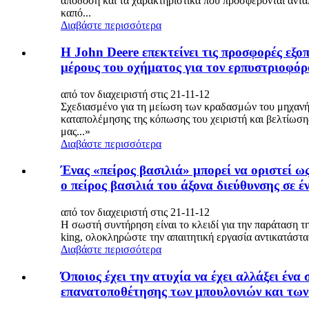
απόδοση και τα χαρακτηριστικά που προσφέρονται ανταπ
καπό...
Διαβάστε περισσότερα
Η John Deere επεκτείνει τις προσφορές ε
μέρους του οχήματος για τον ερπυστριοφ
από τον διαχειριστή στις 21-11-12
Σχεδιασμένο για τη μείωση των κραδασμών του μηχανήμ
καταπολέμησης της κόπωσης του χειριστή και βελτίωσης
μας...»
Διαβάστε περισσότερα
Ένας «πείρος βασιλιά» μπορεί να οριστεί ως
ο πείρος βασιλιά του άξονα διεύθυνσης σε έ
από τον διαχειριστή στις 21-11-12
Η σωστή συντήρηση είναι το κλειδί για την παράταση τη
king, ολοκληρώστε την απαιτητική εργασία αντικατάστα
Διαβάστε περισσότερα
Όποιος έχει την ατυχία να έχει αλλάξει έν
επανατοποθέτησης των μπουλονιών και των