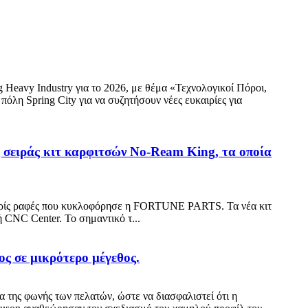
eavy Industry για το 2026, με θέμα «Τεχνολογικοί Πόροι,
λη Spring City για να συζητήσουν νέες ευκαιρίες για
ς σειράς κιτ καρφιτσών No-Ream King, τα οποία
g χωρίς ραφές που κυκλοφόρησε η FORTUNE PARTS. Τα νέα κιτ
 CNC Center. Το σημαντικό τ...
ς σε μικρότερο μέγεθος.
α της φωνής των πελατών, ώστε να διασφαλιστεί ότι η