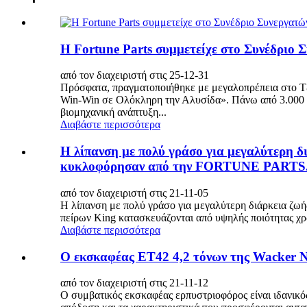
Η Fortune Parts συμμετείχε στο Συνέδριο
από τον διαχειριστή στις 25-12-31
Πρόσφατα, πραγματοποιήθηκε με μεγαλοπρέπεια στο Τζ
Win-Win σε Ολόκληρη την Αλυσίδα». Πάνω από 3.000 πα
βιομηχανική ανάπτυξη...
Διαβάστε περισσότερα
Η λίπανση με πολύ γράσο για μεγαλύτερη δ
κυκλοφόρησαν από την FORTUNE PARTS
από τον διαχειριστή στις 21-11-05
Η λίπανση με πολύ γράσο για μεγαλύτερη διάρκεια ζωή
πείρων King κατασκευάζονται από υψηλής ποιότητας χρ
Διαβάστε περισσότερα
Ο εκσκαφέας ET42 4,2 τόνων της Wacker N
από τον διαχειριστή στις 21-11-12
Ο συμβατικός εκσκαφέας ερπυστριοφόρος είναι ιδανικός