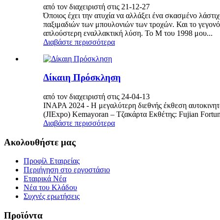
από τον διαχειριστή στις 21-12-27
Όποιος έχει την ατυχία να αλλάξει ένα σκασμένο λάστ
παξιμαδιών των μπουλονιών των τροχών. Και το γεγονό
απλούστερη εναλλακτική λύση. Το M του 1998 μου...
Διαβάστε περισσότερα
Δίκαιη Πρόσκληση
από τον διαχειριστή στις 24-04-13
INAPA 2024 - Η μεγαλύτερη διεθνής έκθεση αυτοκινη
(JIExpo) Kemayoran – Τζακάρτα Εκθέτης: Fujian Fortun
Διαβάστε περισσότερα
Ακολουθήστε μας
Προφίλ Εταιρείας
Περιήγηση στο εργοστάσιο
Εταιρικά Νέα
Νέα του Κλάδου
Συχνές ερωτήσεις
Προϊόντα