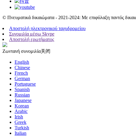
© Πνευματικά δικαιώματα - 2021-2024: Με επιφύλαξη παντός δικαι
Αποστολή ηλεκτρονικού ταχυδρομείου
Συνομιλία μέσω Skype
Αποστολή ερωτήματος
Ζωντανή συνομιλία
关闭
English
Chinese
French
German
Portuguese
Spanish
Russian
Japanese
Korean
Arabic
Irish
Greek
Turkish
Italian