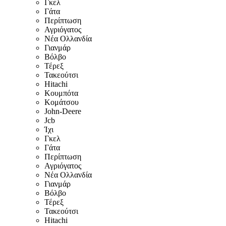
Γκελ
Γάτα
Περίπτωση
Αγριόγατος
Νέα Ολλανδία
Γιανμάρ
Βόλβο
Τέρεξ
Τακεούτσι
Hitachi
Κουμπότα
Κομάτσου
John-Deere
Jcb
Ίχι
Γκελ
Γάτα
Περίπτωση
Αγριόγατος
Νέα Ολλανδία
Γιανμάρ
Βόλβο
Τέρεξ
Τακεούτσι
Hitachi