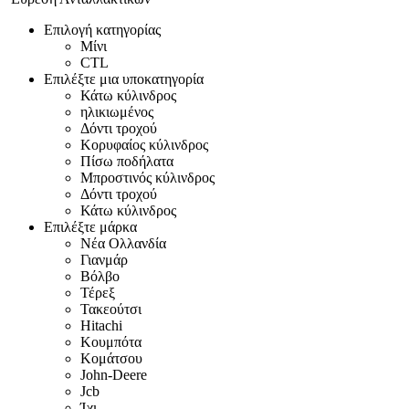
Επιλογή κατηγορίας
Μίνι
CTL
Επιλέξτε μια υποκατηγορία
Κάτω κύλινδρος
ηλικιωμένος
Δόντι τροχού
Κορυφαίος κύλινδρος
Πίσω ποδήλατα
Μπροστινός κύλινδρος
Δόντι τροχού
Κάτω κύλινδρος
Επιλέξτε μάρκα
Νέα Ολλανδία
Γιανμάρ
Βόλβο
Τέρεξ
Τακεούτσι
Hitachi
Κουμπότα
Κομάτσου
John-Deere
Jcb
Ίχι