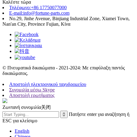
Καλέστε τώρα
Τηλέφωνο:+86 17750077000
E-mail:info@fortune-parts.com
No.29, Jinhe Avenue, Binjiang Industrial Zone, Xiamei Town,
Nan'an City, Province Fujian, Κίνα
© Πνευματικά δικαιώματα - 2021-2024: Με επιφύλαξη παντός
δικαιώματος.
Αποστολή ηλεκτρονικού ταχυδρομείου
Συνομιλία μέσω Skype
Αποστολή ερωτήματος
Ζωντανή συνομιλία
关闭
Πατήστε enter για αναζήτηση ή
ESC για κλείσιμο
English
Chinese