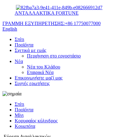
ΑΝΤΑΛΛΑΚΤΙΚΑ FORTUNE
ΓΡΑΜΜΗ ΕΞΥΠΗΡΕΤΗΣΗΣ:
+86 17750077000
English
Σπίτι
Προϊόντα
Σχετικά με εμάς
Περιήγηση στο εργοστάσιο
Νέα
Νέα του Κλάδου
Εταιρικά Νέα
Επικοινωνήστε μαζί μας
Συχνές ερωτήσεις
Σπίτι
Προϊόντα
Μίνι
Κορυφαίος κύλινδρος
Κουμπότα
Εύρεση Ανταλλακτικών