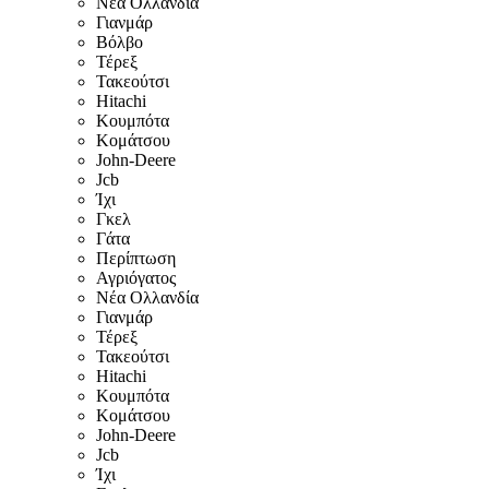
Νέα Ολλανδία
Γιανμάρ
Βόλβο
Τέρεξ
Τακεούτσι
Hitachi
Κουμπότα
Κομάτσου
John-Deere
Jcb
Ίχι
Γκελ
Γάτα
Περίπτωση
Αγριόγατος
Νέα Ολλανδία
Γιανμάρ
Τέρεξ
Τακεούτσι
Hitachi
Κουμπότα
Κομάτσου
John-Deere
Jcb
Ίχι