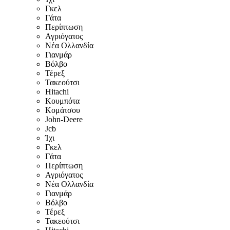
Γκελ
Γάτα
Περίπτωση
Αγριόγατος
Νέα Ολλανδία
Γιανμάρ
Βόλβο
Τέρεξ
Τακεούτσι
Hitachi
Κουμπότα
Κομάτσου
John-Deere
Jcb
Ίχι
Γκελ
Γάτα
Περίπτωση
Αγριόγατος
Νέα Ολλανδία
Γιανμάρ
Βόλβο
Τέρεξ
Τακεούτσι