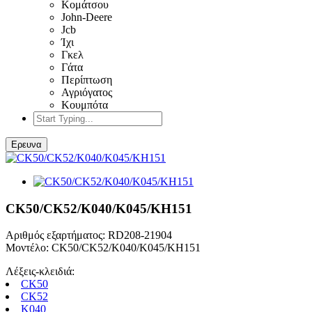
Κομάτσου
John-Deere
Jcb
Ίχι
Γκελ
Γάτα
Περίπτωση
Αγριόγατος
Κουμπότα
Ερευνα
CK50/CK52/K040/K045/KH151
Αριθμός εξαρτήματος: RD208-21904
Μοντέλο: CK50/CK52/K040/K045/KH151
Λέξεις-κλειδιά:
CK50
CK52
Κ040