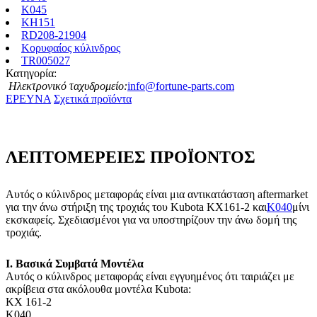
Κ045
KH151
RD208-21904
Κορυφαίος κύλινδρος
TR005027
Κατηγορία:
Ηλεκτρονικό ταχυδρομείο:
info@fortune-parts.com
ΕΡΕΥΝΑ
Σχετικά προϊόντα
ΛΕΠΤΟΜΕΡΕΙΕΣ ΠΡΟΪΟΝΤΟΣ
Αυτός ο κύλινδρος μεταφοράς είναι μια αντικατάσταση aftermarket
για την άνω στήριξη της τροχιάς του Kubota KX161-2 και
Κ040
μίνι
εκσκαφείς. Σχεδιασμένοι για να υποστηρίζουν την άνω δομή της
τροχιάς.
I. Βασικά Συμβατά Μοντέλα
Αυτός ο κύλινδρος μεταφοράς είναι εγγυημένος ότι ταιριάζει με
ακρίβεια στα ακόλουθα μοντέλα Kubota:
ΚΧ 161-2
Κ040