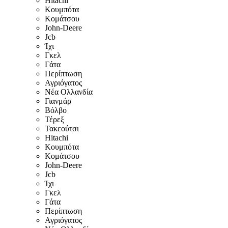
Hitachi
Κουμπότα
Κομάτσου
John-Deere
Jcb
Ίχι
Γκελ
Γάτα
Περίπτωση
Αγριόγατος
Νέα Ολλανδία
Γιανμάρ
Βόλβο
Τέρεξ
Τακεούτσι
Hitachi
Κουμπότα
Κομάτσου
John-Deere
Jcb
Ίχι
Γκελ
Γάτα
Περίπτωση
Αγριόγατος