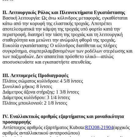
II. Λειτουργικός Ρόλος και Πλεονεκτήματα Εγκατάστασης
Βασική λειτουργία: Ως άνω κύλινδρος μεταφοράς, εγκαθίσταται
κάτω από την κορυφή της ελαστικής τροχιάς. Αποτρέπει
αποτελεσματικά την κάμψη της τροχιάς υπό φορτίο κατά την
περιστροφή, διατηρεί την τάση της τροχιάς και τη λειτουργική
σταθερότητα και μειώνει την ανώμαλη φθορά της τροχιάς.
Ευκολία εγκατάστασης: Ο κύλινδρος διατίθεται ως πλήρες
συγκρότημα, συμπεριλαμβανομένων των ροδέλων στερέωσης και
των παξιμαδιών. Δεν απαιτείται πρόσθετο υλικό—απλώς
αποσυσκευάστε και εγκαταστήστε απευθείας.
III. Λεπτομερείς Προδιαγραφές
Πλάτος σώματος κυλίνδρου: 4 5/8 ίντσες
Συνολικό μήκος: 8 ίντσες
Διάμετρος άξονα στήριξης: 1 3/8 ίντσες
Διάμετρος κυλίνδρου: 3 1/4 ίντσες
Πλάτος μπουλονιού: 2 1/8 ίντσες
IV. Εναλλακτικός αριθμός εξαρτήματος και μοναδικότητα
προσαρμογής
Αντίστοιχος αριθμός εξαρτήματος Kubota:
RD208-21904
(αρχικός
αριθμός ανταλλακτικού αντιπροσώπου)