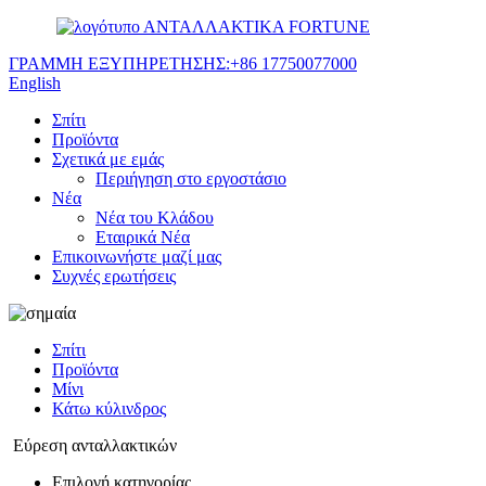
ΑΝΤΑΛΛΑΚΤΙΚΑ FORTUNE
ΓΡΑΜΜΗ ΕΞΥΠΗΡΕΤΗΣΗΣ:
+86 17750077000
English
Σπίτι
Προϊόντα
Σχετικά με εμάς
Περιήγηση στο εργοστάσιο
Νέα
Νέα του Κλάδου
Εταιρικά Νέα
Επικοινωνήστε μαζί μας
Συχνές ερωτήσεις
Σπίτι
Προϊόντα
Μίνι
Κάτω κύλινδρος
Εύρεση ανταλλακτικών
Επιλογή κατηγορίας