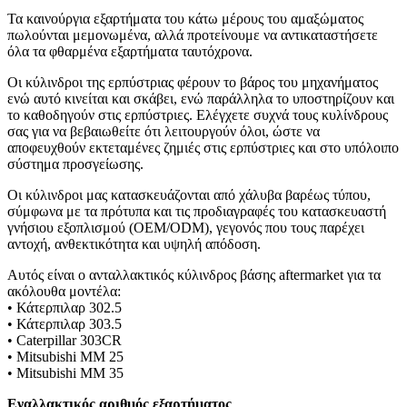
Τα καινούργια εξαρτήματα του κάτω μέρους του αμαξώματος
πωλούνται μεμονωμένα, αλλά προτείνουμε να αντικαταστήσετε
όλα τα φθαρμένα εξαρτήματα ταυτόχρονα.
Οι κύλινδροι της ερπύστριας φέρουν το βάρος του μηχανήματος
ενώ αυτό κινείται και σκάβει, ενώ παράλληλα το υποστηρίζουν και
το καθοδηγούν στις ερπύστριες. Ελέγχετε συχνά τους κυλίνδρους
σας για να βεβαιωθείτε ότι λειτουργούν όλοι, ώστε να
αποφευχθούν εκτεταμένες ζημιές στις ερπύστριες και στο υπόλοιπο
σύστημα προσγείωσης.
Οι κύλινδροι μας κατασκευάζονται από χάλυβα βαρέως τύπου,
σύμφωνα με τα πρότυπα και τις προδιαγραφές του κατασκευαστή
γνήσιου εξοπλισμού (OEM/ODM), γεγονός που τους παρέχει
αντοχή, ανθεκτικότητα και υψηλή απόδοση.
Αυτός είναι ο ανταλλακτικός κύλινδρος βάσης aftermarket για τα
ακόλουθα μοντέλα:
• Κάτερπιλαρ 302.5
• Κάτερπιλαρ 303.5
• Caterpillar 303CR
• Mitsubishi MM 25
• Mitsubishi MM 35
Εναλλακτικός αριθμός εξαρτήματος