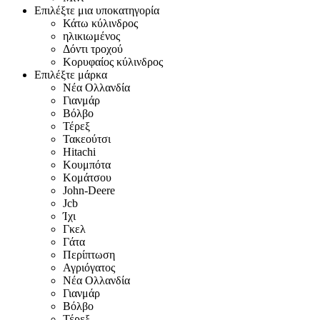
Επιλέξτε μια υποκατηγορία
Κάτω κύλινδρος
ηλικιωμένος
Δόντι τροχού
Κορυφαίος κύλινδρος
Επιλέξτε μάρκα
Νέα Ολλανδία
Γιανμάρ
Βόλβο
Τέρεξ
Τακεούτσι
Hitachi
Κουμπότα
Κομάτσου
John-Deere
Jcb
Ίχι
Γκελ
Γάτα
Περίπτωση
Αγριόγατος
Νέα Ολλανδία
Γιανμάρ
Βόλβο
Τέρεξ