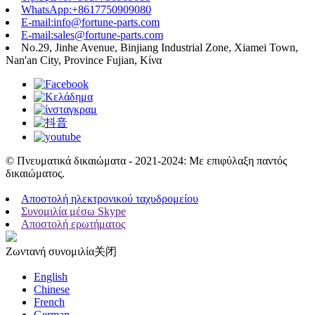
WhatsApp:+8617750909080
E-mail:info@fortune-parts.com
E-mail:sales@fortune-parts.com
No.29, Jinhe Avenue, Binjiang Industrial Zone, Xiamei Town,
Nan'an City, Province Fujian, Κίνα
© Πνευματικά δικαιώματα - 2021-2024: Με επιφύλαξη παντός
δικαιώματος.
Αποστολή ηλεκτρονικού ταχυδρομείου
Συνομιλία μέσω Skype
Αποστολή ερωτήματος
Ζωντανή συνομιλία
关闭
English
Chinese
French
German