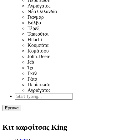
Περίπτωση
Αγριόγατος
Νέα Ολλανδία
Γιανμάρ
Βόλβο
Τέρεξ
Τακεούτσι
Hitachi
Κουμπότα
Κομάτσου
John-Deere
Jcb
Ίχι
Γκελ
Γάτα
Περίπτωση
Αγριόγατος
Ερευνα
Κιτ καρφίτσας King