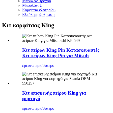
Μπουλόνι τροχού
Μπουλόνι U
Καρφίτσα ελατηρίου
Ελεύθερη άρθρωση
Κιτ καρφίτσας King
Κιτ πείρων King Pin Κατασκευαστές
Κιτ πείρων King Pin για Mitsub
έρευνα
περισσότερο
Κιτ επισκευής πείρου King για
φορτηγά
έρευνα
περισσότερο