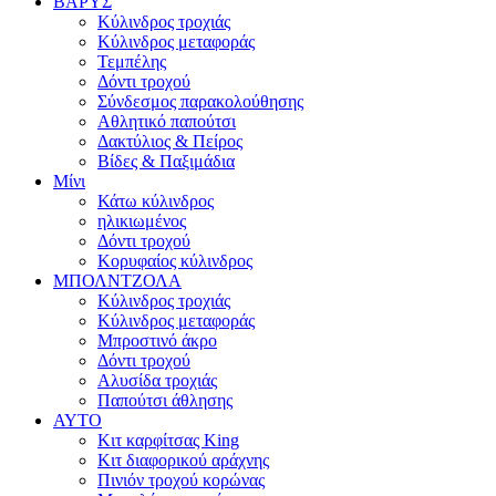
ΒΑΡΥΣ
Κύλινδρος τροχιάς
Κύλινδρος μεταφοράς
Τεμπέλης
Δόντι τροχού
Σύνδεσμος παρακολούθησης
Αθλητικό παπούτσι
Δακτύλιος & Πείρος
Βίδες & Παξιμάδια
Μίνι
Κάτω κύλινδρος
ηλικιωμένος
Δόντι τροχού
Κορυφαίος κύλινδρος
ΜΠΟΛΝΤΖΟΛΑ
Κύλινδρος τροχιάς
Κύλινδρος μεταφοράς
Μπροστινό άκρο
Δόντι τροχού
Αλυσίδα τροχιάς
Παπούτσι άθλησης
ΑΥΤΟ
Κιτ καρφίτσας King
Κιτ διαφορικού αράχνης
Πινιόν τροχού κορώνας