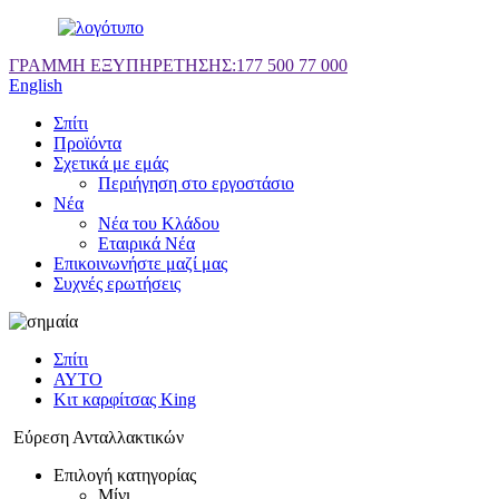
ΓΡΑΜΜΗ ΕΞΥΠΗΡΕΤΗΣΗΣ:
177 500 77 000
English
Σπίτι
Προϊόντα
Σχετικά με εμάς
Περιήγηση στο εργοστάσιο
Νέα
Νέα του Κλάδου
Εταιρικά Νέα
Επικοινωνήστε μαζί μας
Συχνές ερωτήσεις
Σπίτι
ΑΥΤΟ
Κιτ καρφίτσας King
Εύρεση Ανταλλακτικών
Επιλογή κατηγορίας
Μίνι