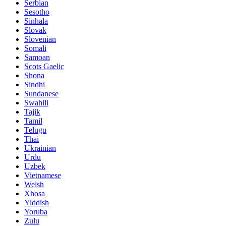
Serbian
Sesotho
Sinhala
Slovak
Slovenian
Somali
Samoan
Scots Gaelic
Shona
Sindhi
Sundanese
Swahili
Tajik
Tamil
Telugu
Thai
Ukrainian
Urdu
Uzbek
Vietnamese
Welsh
Xhosa
Yiddish
Yoruba
Zulu