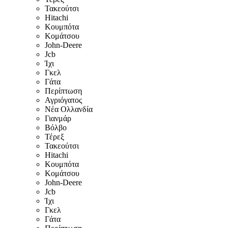
Τακεούτσι
Hitachi
Κουμπότα
Κομάτσου
John-Deere
Jcb
Ίχι
Γκελ
Γάτα
Περίπτωση
Αγριόγατος
Νέα Ολλανδία
Γιανμάρ
Βόλβο
Τέρεξ
Τακεούτσι
Hitachi
Κουμπότα
Κομάτσου
John-Deere
Jcb
Ίχι
Γκελ
Γάτα