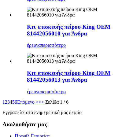
Κιτ επισκευής πείρου King OEM
81442056010 για Άνδρα
έρευνα
περισσότερο
Κιτ επισκευής πείρου King OEM
81442056013 για Άνδρα
έρευνα
περισσότερο
1
2
3
4
5
6
Επόμενο >
>>
Σελίδα 1 / 6
Εγγραφείτε στο ενημερωτικό μας δελτίο
Ακολουθήστε μας
Προφίλ Εταιρείας