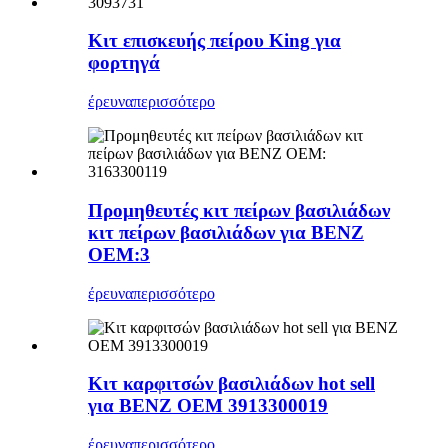
Κιτ επισκευής πείρου King για
φορτηγά
έρευνα
περισσότερο
Προμηθευτές κιτ πείρων βασιλιάδων
κιτ πείρων βασιλιάδων για BENZ
OEM:3
έρευνα
περισσότερο
Κιτ καρφιτσών βασιλιάδων hot sell
για BENZ OEM 3913300019
έρευνα
περισσότερο