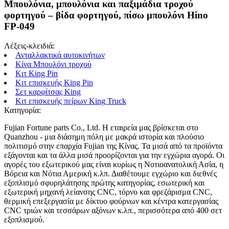
Μπουλόνια, μπουλόνια και παξιμάδια τροχού
φορτηγού – βίδα φορτηγού, πίσω μπουλόνι Hino
FP-049
Λέξεις-κλειδιά:
Ανταλλακτικά αυτοκινήτων
Κίνα Μπουλόνι τροχού
Κιτ King Pin
Κιτ επισκευής King Pin
Σετ καρφίτσας King
Κιτ επισκευής πείρων King Truck
Κατηγορία:
Fujian Fortune parts Co., Ltd. Η εταιρεία μας βρίσκεται στο
Quanzhou - μια διάσημη πόλη με μακρά ιστορία και πλούσιο
πολιτισμό στην επαρχία Fujian της Κίνας. Τα μισά από τα προϊόντα
εξάγονται και τα άλλα μισά προορίζονται για την εγχώρια αγορά. Οι
αγορές του εξωτερικού μας είναι κυρίως η Νοτιοανατολική Ασία, η
Βόρεια και Νότια Αμερική κ.λπ. Διαθέτουμε εγχώριο και διεθνές
εξοπλισμό σφυρηλάτησης πρώτης κατηγορίας, εσωτερική και
εξωτερική μηχανή λείανσης CNC, τόρνο και φρεζάρισμα CNC,
θερμική επεξεργασία με δίκτυο φούρνων και κέντρα κατεργασίας
CNC τριών και τεσσάρων αξόνων κ.λπ., περισσότερα από 400 σετ
εξοπλισμού.