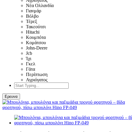
Αγριόγατος
Νέα Ολλανδία
Γιανμάρ
Βόλβο
Τέρεξ
Τακεούτσι
Hitachi
Κουμπότα
Κομάτσου
John-Deere
Jcb
Ίχι
Γκελ
Γάτα
Περίπτωση
Αγριόγατος
Ερευνα