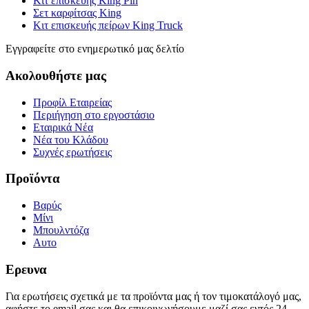
Κιτ επισκευής King Pin
Σετ καρφίτσας King
Κιτ επισκευής πείρων King Truck
Εγγραφείτε στο ενημερωτικό μας δελτίο
Ακολουθήστε μας
Προφίλ Εταιρείας
Περιήγηση στο εργοστάσιο
Εταιρικά Νέα
Νέα του Κλάδου
Συχνές ερωτήσεις
Προϊόντα
Βαρύς
Μίνι
Μπουλντόζα
Αυτο
Ερευνα
Για ερωτήσεις σχετικά με τα προϊόντα μας ή τον τιμοκατάλογό μας,
αφήστε το email σας και θα επικοινωνήσουμε μαζί σας εντός 24