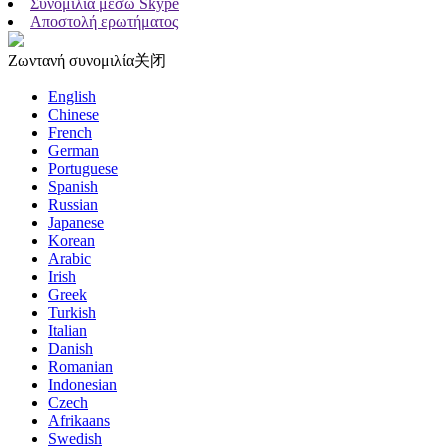
Συνομιλία μέσω Skype
Αποστολή ερωτήματος
Ζωντανή συνομιλία
关闭
English
Chinese
French
German
Portuguese
Spanish
Russian
Japanese
Korean
Arabic
Irish
Greek
Turkish
Italian
Danish
Romanian
Indonesian
Czech
Afrikaans
Swedish