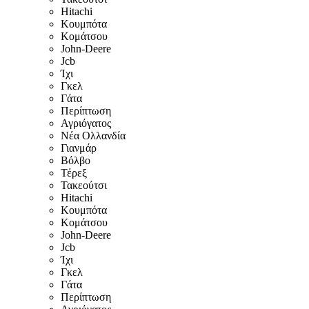
Hitachi
Κουμπότα
Κομάτσου
John-Deere
Jcb
Ίχι
Γκελ
Γάτα
Περίπτωση
Αγριόγατος
Νέα Ολλανδία
Γιανμάρ
Βόλβο
Τέρεξ
Τακεούτσι
Hitachi
Κουμπότα
Κομάτσου
John-Deere
Jcb
Ίχι
Γκελ
Γάτα
Περίπτωση