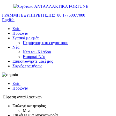
ΑΝΤΑΛΛΑΚΤΙΚΑ FORTUNE
ΓΡΑΜΜΗ ΕΞΥΠΗΡΕΤΗΣΗΣ:
+86 17750077000
English
Σπίτι
Προϊόντα
Σχετικά με εμάς
Περιήγηση στο εργοστάσιο
Νέα
Νέα του Κλάδου
Εταιρικά Νέα
Επικοινωνήστε μαζί μας
Συχνές ερωτήσεις
Σπίτι
Προϊόντα
Εύρεση ανταλλακτικών
Επιλογή κατηγορίας
Μίνι
Επιλέξτε μια υποκατηγορία