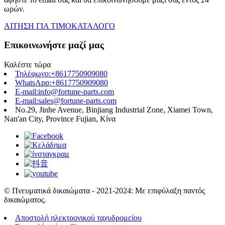
ωρών.
ΑΙΤΗΣΗ ΓΙΑ ΤΙΜΟΚΑΤΑΛΟΓΟ
Επικοινωνήστε μαζί μας
Καλέστε τώρα
Τηλέφωνο:+8617750909080
WhatsApp:+8617750909080
E-mail:info@fortune-parts.com
E-mail:sales@fortune-parts.com
No.29, Jinhe Avenue, Binjiang Industrial Zone, Xiamei Town,
Nan'an City, Province Fujian, Κίνα
© Πνευματικά δικαιώματα - 2021-2024: Με επιφύλαξη παντός
δικαιώματος.
Αποστολή ηλεκτρονικού ταχυδρομείου