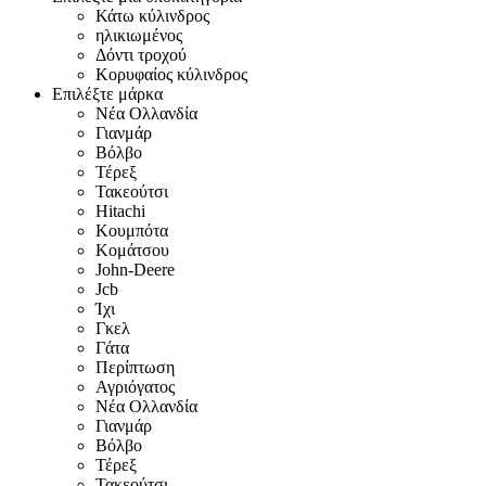
Κάτω κύλινδρος
ηλικιωμένος
Δόντι τροχού
Κορυφαίος κύλινδρος
Επιλέξτε μάρκα
Νέα Ολλανδία
Γιανμάρ
Βόλβο
Τέρεξ
Τακεούτσι
Hitachi
Κουμπότα
Κομάτσου
John-Deere
Jcb
Ίχι
Γκελ
Γάτα
Περίπτωση
Αγριόγατος
Νέα Ολλανδία
Γιανμάρ
Βόλβο
Τέρεξ
Τακεούτσι