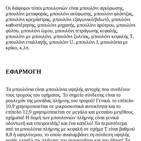
Οι διάφοροι τύποι μπουλονιών είναι μπουλόνι αγκύρωσης,
μπουλόνι μεταφοράς, μπουλόνι ανύψωσης, μπουλόνι φλάντζας,
μπουλόνι κρεμάστρας, μπουλόνι εξαγωνικό/βιδωτό, μπουλόνι
καθυστέρησης, μπουλόνι μηχανής, μπουλόνι αρότρου, μπουλόνι
φύλου, μπουλόνι ώμου, μπουλόνι τετράγωνης κεφαλής,
μπουλόνι με μπουλόνι, μπουλόνι ξυλείας, μπουλόνι κεφαλής Τ,
μπουλόνι εναλλαγής, μπουλόνι U, μπουλόνι J, μπουλόνια με
κρίκο, κ.λπ.
ΕΦΑΡΜΟΓΗ
Τα μπουλόνια είναι μπουλόνια υψηλής αντοχής που συνδέουν
τους τροχούς του οχήματος. Το σημείο σύνδεσης είναι το
ρουλεμάν της μονάδας πλήμνης του τροχού! Γενικά, το επίπεδο
10,9 χρησιμοποιείται σε μικροσκοπικά αυτοκίνητα και το
επίπεδο 12,9 χρησιμοποιείται σε μεγάλα και μεσαίου μεγέθους
οχήματα! Η δομή των μπουλονιών πλήμνης είναι γενικά
οδοντωτή και σπειροειδής! και ένα καπέλο! Τα περισσότερα
από τα μπουλόνια πλήμνης με κεφαλή σε σχήμα Τ είναι βαθμού
8,8 ή υψηλότερου, το οποίο αναλαμβάνει τη σύνδεση υψηλής
ροπής μεταξύ της πλήμνης του αυτοκινήτου και του άξονα! Τα