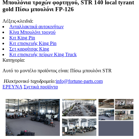
Μπουλόνια τροχών φορτηγού, STR 140 local tyrant
gold Πίσω μπουλόνι FP-126
Λέξεις-κλειδιά:
Ανταλλακτικά αυτοκινήτων
Κίνα Μπουλόνι τροχού
Κιτ King Pin
Κιτ επισκευής King Pin
Σετ καρφίτσας King
Κιτ επισκευής πείρων King Truck
Κατηγορία:
Αυτό το μοντέλο προϊόντος είναι: Πίσω μπουλόνι STR
Ηλεκτρονικό ταχυδρομείο:
info@fortune-parts.com
ΕΡΕΥΝΑ
Σχετικά προϊόντα