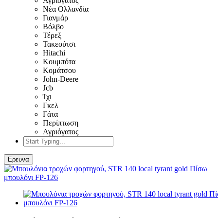
Αγριόγατος
Νέα Ολλανδία
Γιανμάρ
Βόλβο
Τέρεξ
Τακεούτσι
Hitachi
Κουμπότα
Κομάτσου
John-Deere
Jcb
Ίχι
Γκελ
Γάτα
Περίπτωση
Αγριόγατος
Ερευνα