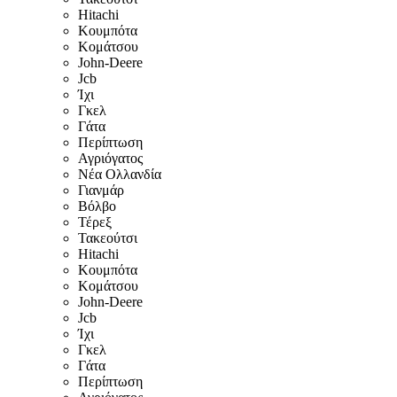
Hitachi
Κουμπότα
Κομάτσου
John-Deere
Jcb
Ίχι
Γκελ
Γάτα
Περίπτωση
Αγριόγατος
Νέα Ολλανδία
Γιανμάρ
Βόλβο
Τέρεξ
Τακεούτσι
Hitachi
Κουμπότα
Κομάτσου
John-Deere
Jcb
Ίχι
Γκελ
Γάτα
Περίπτωση