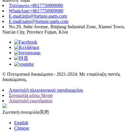
Καλέστε τώρα
Τηλέφωνο:+8617750909080
WhatsApp:+8617750909080
E-mail:info@fortune-parts.com
E-mail:sales@fortune-parts.com
No.29, Jinhe Avenue, Binjiang Industrial Zone, Xiamei Town,
Nan'an City, Province Fujian, Κίνα
© Πνευματικά δικαιώματα - 2021-2024: Με επιφύλαξη παντός
δικαιώματος.
Αποστολή ηλεκτρονικού ταχυδρομείου
Συνομιλία μέσω Skype
Αποστολή ερωτήματος
Ζωντανή συνομιλία
关闭
English
Chinese