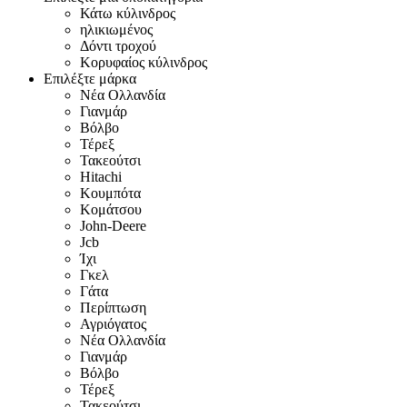
Κάτω κύλινδρος
ηλικιωμένος
Δόντι τροχού
Κορυφαίος κύλινδρος
Επιλέξτε μάρκα
Νέα Ολλανδία
Γιανμάρ
Βόλβο
Τέρεξ
Τακεούτσι
Hitachi
Κουμπότα
Κομάτσου
John-Deere
Jcb
Ίχι
Γκελ
Γάτα
Περίπτωση
Αγριόγατος
Νέα Ολλανδία
Γιανμάρ
Βόλβο
Τέρεξ
Τακεούτσι