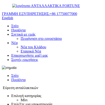
ΑΝΤΑΛΛΑΚΤΙΚΑ FORTUNE
ΓΡΑΜΜΗ ΕΞΥΠΗΡΕΤΗΣΗΣ:
+86 17750077000
English
Σπίτι
Προϊόντα
Σχετικά με εμάς
Περιήγηση στο εργοστάσιο
Νέα
Νέα του Κλάδου
Εταιρικά Νέα
Επικοινωνήστε μαζί μας
Συχνές ερωτήσεις
Σπίτι
Προϊόντα
Εύρεση ανταλλακτικών
Επιλογή κατηγορίας
Μίνι
Επιλέξτε μια υποκατηγορία