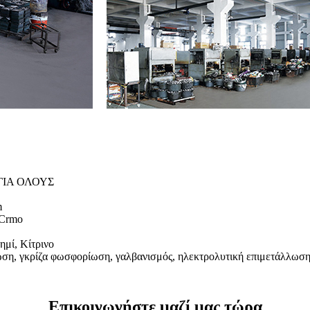
ΙΑ ΟΛΟΥΣ
m
2Crmo
ημί, Κίτρινο
η, γκρίζα φωσφορίωση, γαλβανισμός, ηλεκτρολυτική επιμετάλλωσ
Επικοινωνήστε μαζί μας τώρα