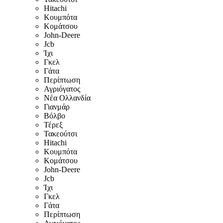
Hitachi
Κουμπότα
Κομάτσου
John-Deere
Jcb
Ίχι
Γκελ
Γάτα
Περίπτωση
Αγριόγατος
Νέα Ολλανδία
Γιανμάρ
Βόλβο
Τέρεξ
Τακεούτσι
Hitachi
Κουμπότα
Κομάτσου
John-Deere
Jcb
Ίχι
Γκελ
Γάτα
Περίπτωση