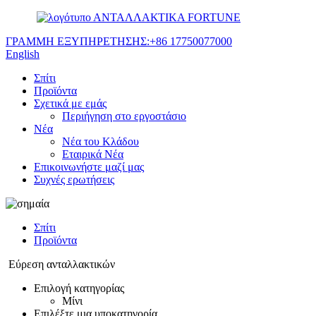
ΑΝΤΑΛΛΑΚΤΙΚΑ FORTUNE
ΓΡΑΜΜΗ ΕΞΥΠΗΡΕΤΗΣΗΣ:
+86 17750077000
English
Σπίτι
Προϊόντα
Σχετικά με εμάς
Περιήγηση στο εργοστάσιο
Νέα
Νέα του Κλάδου
Εταιρικά Νέα
Επικοινωνήστε μαζί μας
Συχνές ερωτήσεις
Σπίτι
Προϊόντα
Εύρεση ανταλλακτικών
Επιλογή κατηγορίας
Μίνι
Επιλέξτε μια υποκατηγορία