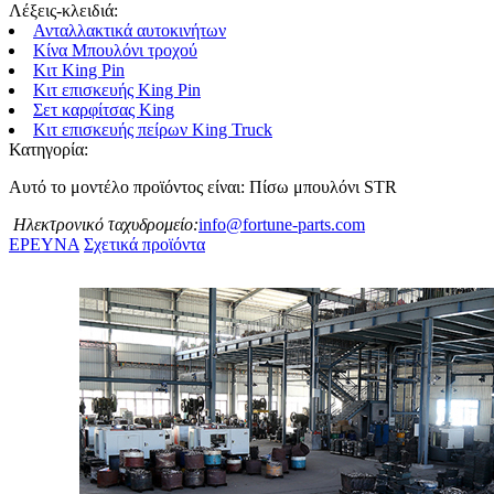
Λέξεις-κλειδιά:
Ανταλλακτικά αυτοκινήτων
Κίνα Μπουλόνι τροχού
Κιτ King Pin
Κιτ επισκευής King Pin
Σετ καρφίτσας King
Κιτ επισκευής πείρων King Truck
Κατηγορία:
Αυτό το μοντέλο προϊόντος είναι: Πίσω μπουλόνι STR
Ηλεκτρονικό ταχυδρομείο:
info@fortune-parts.com
ΕΡΕΥΝΑ
Σχετικά προϊόντα