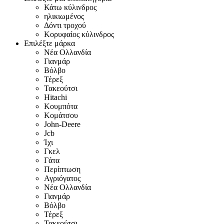
Κάτω κύλινδρος
ηλικιωμένος
Δόντι τροχού
Κορυφαίος κύλινδρος
Επιλέξτε μάρκα
Νέα Ολλανδία
Γιανμάρ
Βόλβο
Τέρεξ
Τακεούτσι
Hitachi
Κουμπότα
Κομάτσου
John-Deere
Jcb
Ίχι
Γκελ
Γάτα
Περίπτωση
Αγριόγατος
Νέα Ολλανδία
Γιανμάρ
Βόλβο
Τέρεξ
Τακεούτσι