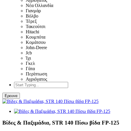
Αγριόγατος
Νέα Ολλανδία
Γιανμάρ
Βόλβο
Τέρεξ
Τακεούτσι
Hitachi
Κουμπότα
Κομάτσου
John-Deere
Jcb
Ίχι
Γκελ
Γάτα
Περίπτωση
Αγριόγατος
Ερευνα
Βίδες & Παξιμάδια, STR 140 Πίσω βίδα FP-125